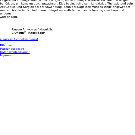
Finger- und Fußnägel wachsen sehr langsam, wobei Fußnägel teilweise ein Jahr und länger
benötigen, um komplett durchzuwachsen. Dies bedingt eine sehr langfristige Therapie und sehr
viel Geduld und Sorgfalt bei der Anwendung, denn der Nagellack muss so lange angewendet
werden, bis die letzten betroffenen Nagelbestandteile nach vorne herausgewachsen und
entfernt
worden sind.
Unsere Antwort auf Nagelpilz:
®
„Amofin
– Nagellack!“
zurück zu Schnell informiert
Pflichttext
Packungsbeilage
Datenschutzerklärung
Impressum