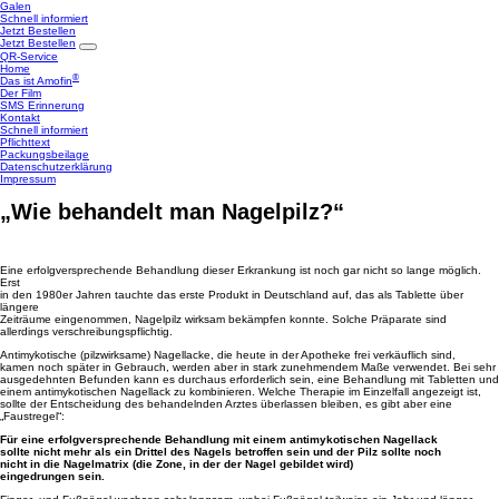
Galen
Schnell informiert
Jetzt Bestellen
Jetzt Bestellen
QR-Service
Home
®
Das ist Amofin
Der Film
SMS Erinnerung
Kontakt
Schnell informiert
Pflichttext
Packungsbeilage
Datenschutzerklärung
Impressum
„Wie behandelt man Nagelpilz?“
Eine erfolgversprechende Behandlung dieser Erkrankung ist noch gar nicht so lange möglich.
Erst
in den 1980er Jahren tauchte das erste Produkt in Deutschland auf, das als Tablette über
längere
Zeiträume eingenommen, Nagelpilz wirksam bekämpfen konnte. Solche Präparate sind
allerdings verschreibungspflichtig.
Antimykotische (pilzwirksame) Nagellacke, die heute in der Apotheke frei verkäuflich sind,
kamen noch später in Gebrauch, werden aber in stark zunehmendem Maße verwendet. Bei sehr
ausgedehnten Befunden kann es durchaus erforderlich sein, eine Behandlung mit Tabletten und
einem antimykotischen Nagellack zu kombinieren. Welche Therapie im Einzelfall angezeigt ist,
sollte der Entscheidung des behandelnden Arztes überlassen bleiben, es gibt aber eine
„Faustregel“:
Für eine erfolgversprechende Behandlung mit einem antimykotischen Nagellack
sollte nicht mehr als ein Drittel des Nagels betroffen sein und der Pilz sollte noch
nicht in die Nagelmatrix (die Zone, in der der Nagel gebildet wird)
eingedrungen sein.