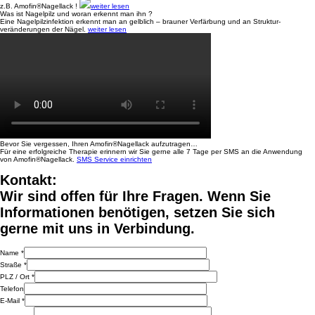
z.B. Amofin®Nagellack !
weiter lesen
Was ist Nagelpilz und
woran erkennt man ihn ?
Eine Nagelpilzinfektion erkennt
man an gelblich – brauner
Verfärbung und an Struktur-
veränderungen der Nägel.
weiter lesen
Bevor Sie vergessen, Ihren
Amofin®Nagellack aufzutragen…
Für eine erfolgreiche Therapie
erinnern wir Sie gerne
alle 7 Tage per SMS
an die Anwendung
von
Amofin®Nagellack.
SMS Service einrichten
Kontakt:
Wir sind offen für Ihre Fragen. Wenn Sie
Informationen benötigen, setzen Sie sich
gerne mit uns in Verbindung.
Name *
Straße *
PLZ / Ort *
Telefon
E-Mail *