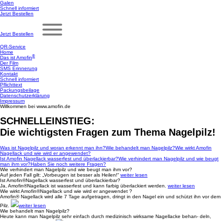
Galen
Schnell informiert
Jetzt Bestellen
Jetzt Bestellen
QR-Service
Home
®
Das ist Amofin
Der Film
SMS Erinnerung
Kontakt
Schnell informiert
Pflichttext
Packungsbeilage
Datenschutzerklärung
Impressum
Willkommen bei
www.amofin.de
SCHNELLEINSTIEG:
Die wichtigsten Fragen zum Thema Nagelpilz!
Was ist Nagelpilz und woran erkennt man ihn?
Wie behandelt man Nagelpilz?
Wie wirkt Amofin
Nagellack und wie wird er angewendet?
Ist Amofin Nagellack wasserfest und überlackierbar?
Wie verhindert man Nagelpilz und wie beugt
man ihm vor?
Haben Sie noch weitere Fragen?
Wie verhindert man Nagelpilz
und wie beugt man ihm vor?
Auf jeden Fall gilt:
„Vorbeugen ist besser
als Heilen!“
weiter lesen
Ist Amofin®Nagellack
wasserfest und überlackierbar?
Ja, Amofin®Nagellack
ist wasserfest und kann
farbig überlackiert werden.
weiter lesen
Wie wirkt Amofin®Nagellack
und wie wird er angewendet ?
Amofin® Nagellack wird alle
7 Tage aufgetragen, dringt in
den Nagel ein und schützt
ihn vor dem
Pilz.
weiter lesen
Wie behandelt
man Nagelpilz?
Heute kann man Nagelpilz sehr
einfach durch medizinisch
wirksame Nagellacke behan-
deln,