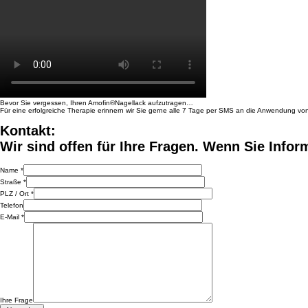
Bevor Sie vergessen, Ihren
Amofin®Nagellack aufzutragen…
Für eine erfolgreiche Therapie
erinnern wir Sie gerne
alle 7 Tage per SMS
an die Anwendung vo
Kontakt:
Wir sind offen für Ihre Fragen. Wenn Sie Infor
Name *
Straße *
PLZ / Ort *
Telefon
E-Mail *
Ihre Frage