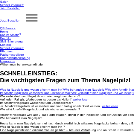
Galen
Schnell informiert
Jetzt Bestellen
Jetzt Bestellen
QR-Service
Home
®
Das ist Amofin
Der Film
SMS Erinnerung
Kontakt
Schnell informiert
Pflichttext
Packungsbeilage
Datenschutzerklärung
Impressum
Willkommen bei
www.amofin.de
SCHNELLEINSTIEG:
Die wichtigsten Fragen zum Thema Nagelpilz!
Was ist Nagelpilz und woran erkennt man ihn?
Wie behandelt man Nagelpilz?
Wie wirkt Amofin Na
Ist Amofin Nagellack wasserfest und überlackierbar?
Wie verhindert man Nagelpilz und wie beugt
Wie verhindert man Nagelpilz
und wie beugt man ihm vor?
Auf jeden Fall gilt:
„Vorbeugen ist besser
als Heilen!“
weiter lesen
Ist Amofin®Nagellack
wasserfest und überlackierbar?
Ja, Amofin®Nagellack
ist wasserfest und kann
farbig überlackiert werden.
weiter lesen
Wie wirkt Amofin®Nagellack
und wie wird er angewendet ?
Amofin® Nagellack wird alle
7 Tage aufgetragen, dringt in
den Nagel ein und schützt
ihn vor dem
Wie behandelt
man Nagelpilz?
Heute kann man Nagelpilz sehr
einfach durch medizinisch
wirksame Nagellacke behan-
deln, z.
Was ist Nagelpilz und
woran erkennt man ihn ?
Eine Nagelpilzinfektion erkennt
man an gelblich – brauner
Verfärbung und an Struktur-
veränder