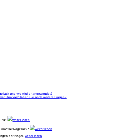
gellack und wie wird er angewendet?
 man ihm vor?
Haben Sie noch weitere Fragen?
 Pilz.
weiter lesen
B. Amofin®Nagellack !
weiter lesen
ungen der Nägel.
weiter lesen