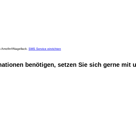
n
Amofin®Nagellack.
SMS Service einrichten
mationen benötigen, setzen Sie sich gerne mit 